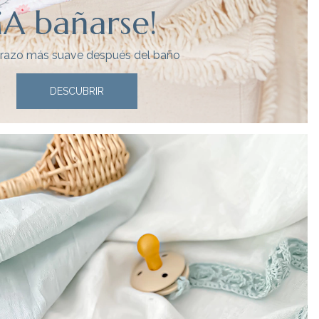
¡A bañarse!
brazo más suave después del baño
DESCUBRIR