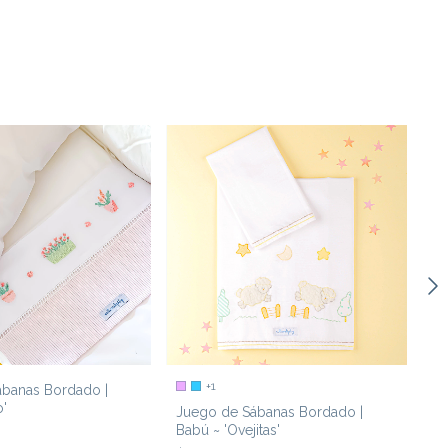
+1
banas Bordado |
Ju
o'
'C
Juego de Sábanas Bordado |
Pu
Babú ~ 'Ovejitas'
0
$8