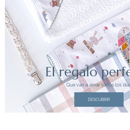
El regalo perf
Que van a amar todos los día
DESCUBRIR