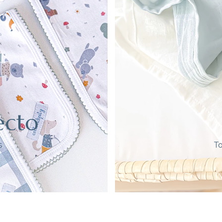
ecto
s
To