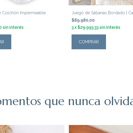
de Colchón Impermeable
Juego de Sábanas Bordado | Capr
$89.980,00
0
sin interés
3
x
$29.993,33
sin interés
AR
COMPRAR
mentos que nunca olvida