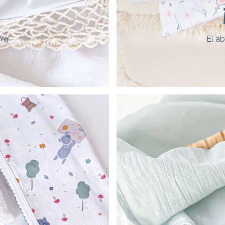
mir
El a