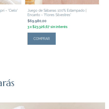
i ~ 'Cielo'
Juego de Sábanas 100% Estampado |
Ju
Encanto ~ 'Flores Silvestres'
'G
$69.980,00
$7
3
x
$23.326,67
sin interés
3
COMPRAR
rás