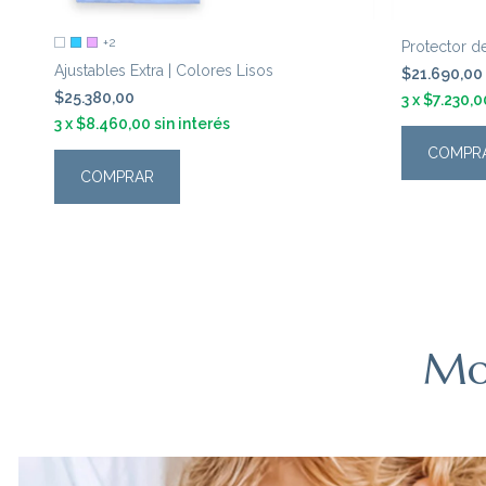
+2
Protector 
Ajustables Extra | Colores Lisos
$21.690,00
$25.380,00
3
x
$7.230,0
3
x
$8.460,00
sin interés
COMPR
COMPRAR
Mo