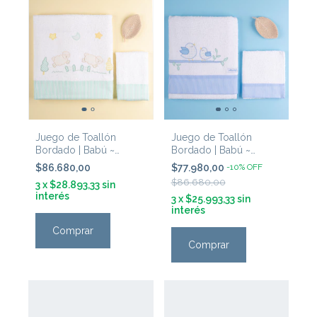
Juego de Toallón
Juego de Toallón
Bordado | Babú ~
Bordado | Babú ~
'Ovejitas Verde'
'Pajaritos Celeste'
$86.680,00
$77.980,00
-
10
%
OFF
$86.680,00
3
x
$28.893,33
sin
interés
3
x
$25.993,33
sin
interés
Comprar
Comprar