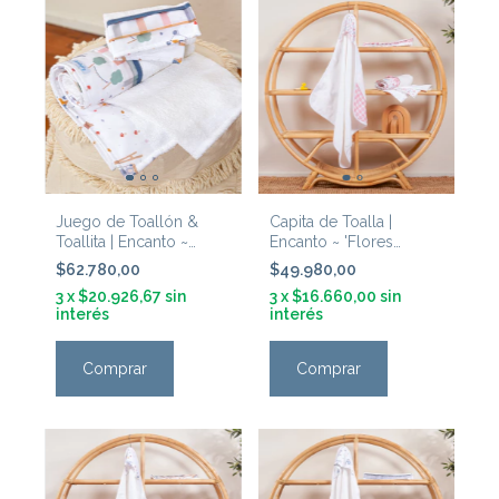
Juego de Toallón &
Capita de Toalla |
Toallita | Encanto ~
Encanto ~ 'Flores
'Plaza'
Silvestres'
$62.780,00
$49.980,00
3
x
$20.926,67
sin
3
x
$16.660,00
sin
interés
interés
Comprar