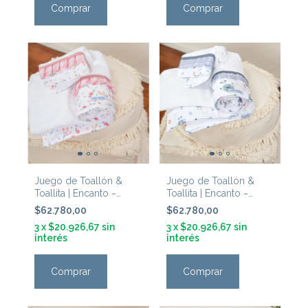
Comprar
Comprar
Juego de Toallón &
Juego de Toallón &
Toallita | Encanto ~
Toallita | Encanto ~
'Flores Silvestres'
Robots'
$62.780,00
$62.780,00
3
x
$20.926,67
sin
3
x
$20.926,67
sin
interés
interés
Comprar
Comprar