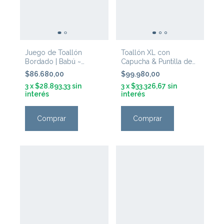
Juego de Toallón
Toallón XL con
Bordado | Babú ~
Capucha & Puntilla de
'Gallinita Natural'
Crochet | Tanti ~ Blanco
$86.680,00
$99.980,00
3
x
$28.893,33
sin
3
x
$33.326,67
sin
interés
interés
Comprar