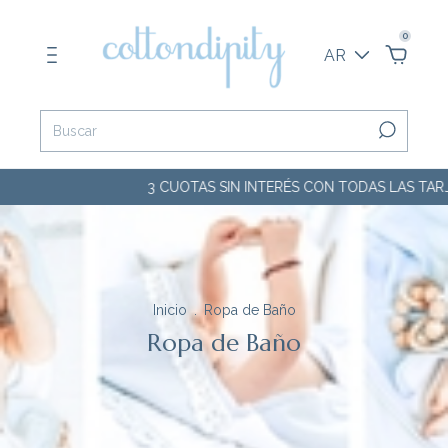
0
AR
3 CUOTAS SIN INTERÉS CON TODAS LAS TARJETAS
Inicio
.
Ropa de Baño
Ropa de Baño