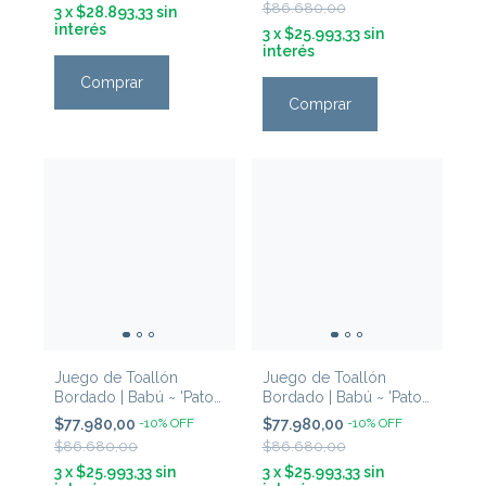
$86.680,00
3
x
$28.893,33
sin
interés
3
x
$25.993,33
sin
interés
Comprar
Comprar
Juego de Toallón
Juego de Toallón
Bordado | Babú ~ 'Pato
Bordado | Babú ~ 'Pato
& Conejo Rosa'
& Conejo Celeste'
$77.980,00
-
10
%
OFF
$77.980,00
-
10
%
OFF
$86.680,00
$86.680,00
3
x
$25.993,33
sin
3
x
$25.993,33
sin