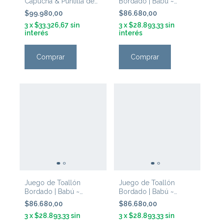
Capucha & Puntilla de
Bordado | Babú ~
Crochet | Tanti ~ Rosa
'Banda de Amigos
$99.980,00
$86.680,00
Celeste'
3
x
$33.326,67
sin
3
x
$28.893,33
sin
interés
interés
Comprar
Juego de Toallón
Juego de Toallón
Bordado | Babú ~
Bordado | Babú ~
'Banda de Amigos
'Mamá Osa Rosa'
$86.680,00
$86.680,00
Rosa'
3
x
$28.893,33
sin
3
x
$28.893,33
sin