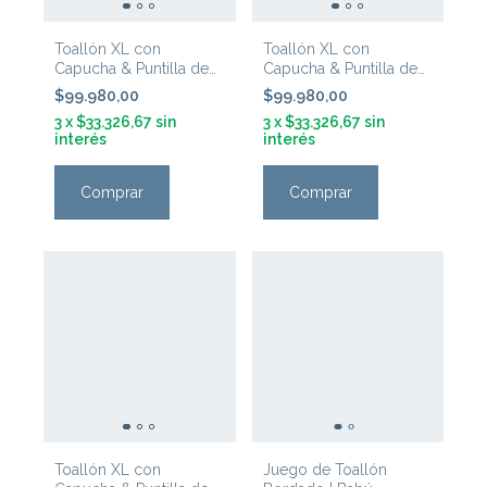
Toallón XL con
Toallón XL con
Capucha & Puntilla de
Capucha & Puntilla de
Crochet | Tanti ~
Crochet | Tanti ~ Natural
$99.980,00
$99.980,00
Celeste
3
x
$33.326,67
sin
3
x
$33.326,67
sin
interés
interés
Toallón XL con
Juego de Toallón