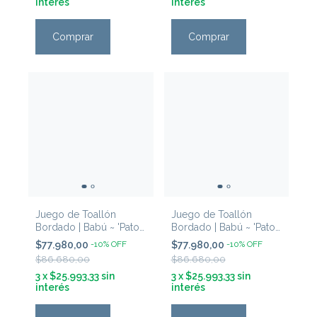
interés
interés
Comprar
Comprar
Juego de Toallón
Juego de Toallón
Bordado | Babú ~ 'Pato
Bordado | Babú ~ 'Pato
& Conejo Natural'
& Conejo Verde'
$77.980,00
-
10
%
OFF
$77.980,00
-
10
%
OFF
$86.680,00
$86.680,00
3
x
$25.993,33
sin
3
x
$25.993,33
sin
interés
interés