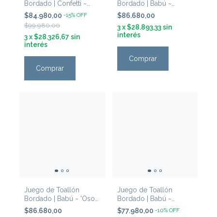
Bordado | Confetti ~
Bordado | Babú ~
'Unicornio'
'Ovejitas Rosa'
$84.980,00
-
15
%
OFF
$86.680,00
$99.980,00
3
x
$28.893,33
sin
interés
3
x
$28.326,67
sin
interés
Comprar
Comprar
Juego de Toallón
Juego de Toallón
Bordado | Babú ~ 'Oso
Bordado | Babú ~
con Autito Celeste'
'Gallinita Rosa'
$86.680,00
$77.980,00
-
10
%
OFF