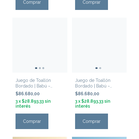
Comprar
Comprar
Juego de Toallón
Juego de Toallón
Bordado | Babú ~
Bordado | Babú ~
'Ovejitas Celeste'
'Ovejitas Natural'
$86.680,00
$86.680,00
3
x
$28.893,33
sin
3
x
$28.893,33
sin
interés
interés
Comprar
Comprar