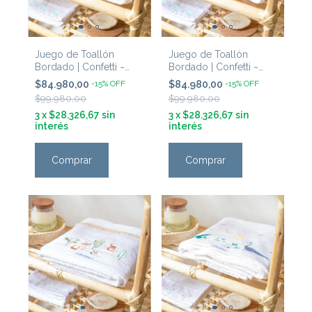
Juego de Toallón
Juego de Toallón
Bordado | Confetti ~
Bordado | Confetti ~
'Llamas Rosa'
'Llamas Verde'
$84.980,00
-
15
%
OFF
$84.980,00
-
15
%
OFF
$99.980,00
$99.980,00
3
x
$28.326,67
sin
3
x
$28.326,67
sin
interés
interés
Comprar
Comprar