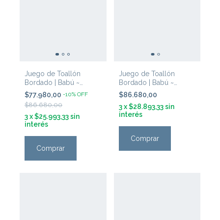
Juego de Toallón
Juego de Toallón
Bordado | Babú ~
Bordado | Babú ~
'Gallinita Celeste'
'Gallinita Verde'
$77.980,00
-
10
%
OFF
$86.680,00
$86.680,00
3
x
$28.893,33
sin
interés
3
x
$25.993,33
sin
interés
Comprar
Comprar