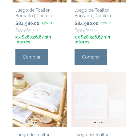
Juego de Toallón
Juego de Toallón
Bordado | Confetti ~
Bordado | Confetti ~
'Llamas Natural'
'Dinosaurios'
$84.980,00
-
15
%
OFF
$84.980,00
-
15
%
OFF
$99.980,00
$99.980,00
3
x
$28.326,67
sin
3
x
$28.326,67
sin
interés
interés
Comprar
Comprar
Juego de Toallón
Juego de Toallón