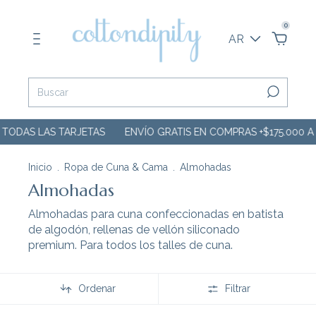
0
AR
 TODAS LAS TARJETAS
ENVÍO GRATIS EN COMPRAS +$175.000 A 
Inicio
.
Ropa de Cuna & Cama
.
Almohadas
Almohadas
Almohadas para cuna confeccionadas en batista
de algodón, rellenas de vellón siliconado
premium. Para todos los talles de cuna.
Ordenar
Filtrar