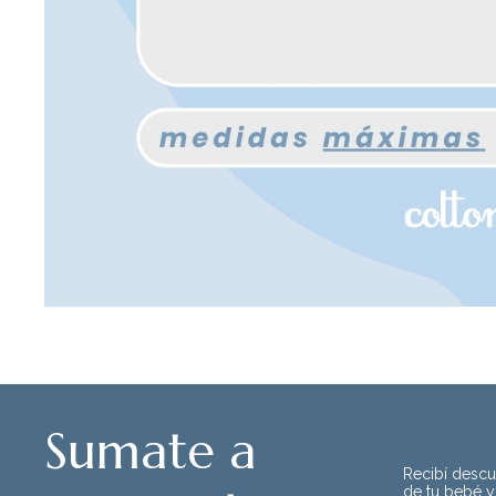
Sumate a
Recibí descue
de tu bebé y