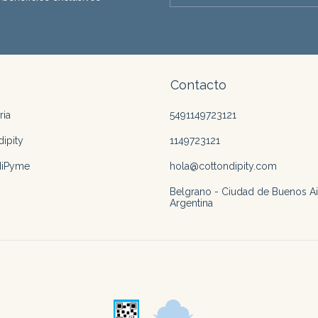
Contacto
ria
5491149723121
ipity
1149723121
MiPyme
hola@cottondipity.com
Belgrano - Ciudad de Buenos Ai
Argentina